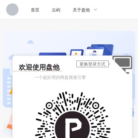
首页
云屿
关于盘他
欢迎使用
盘他
一个超好用的网盘搜索引擎