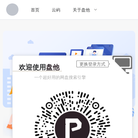
首页
云屿
关于盘他
欢迎使用
盘他
一个超好用的网盘搜索引擎