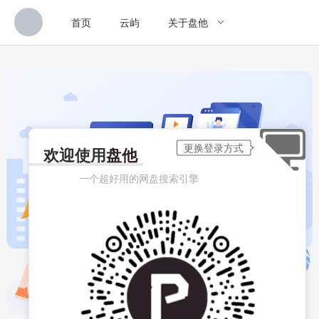
首页
云屿
关于盘他
欢迎使用
盘他
一个超好用的网盘搜索引擎