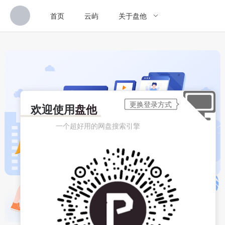
首页
云屿
关于盘他
欢迎使用
盘他
一个超好用的网盘搜索引擎