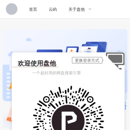
首页
云屿
关于盘他
欢迎使用
盘他
一个超好用的网盘搜索引擎