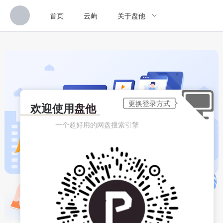
首页
云屿
关于盘他
欢迎使用
盘他
一个超好用的网盘搜索引擎