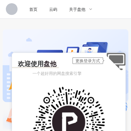
首页
云屿
关于盘他
欢迎使用
盘他
一个超好用的网盘搜索引擎