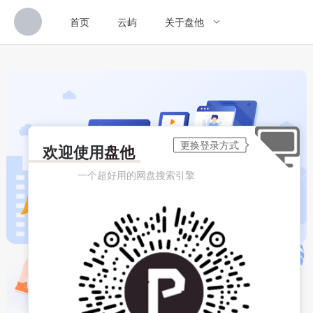
首页
云屿
关于盘他
欢迎使用
盘他
一个超好用的网盘搜索引擎