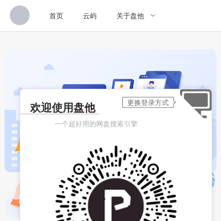
首页
云屿
关于盘他
欢迎使用
盘他
一个超好用的网盘搜索引擎