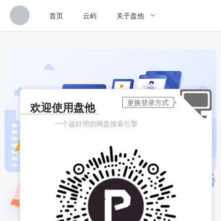
首页
云屿
关于盘他
欢迎使用
盘他
一个超好用的网盘搜索引擎