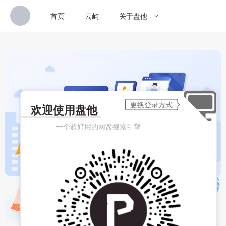
首页
云屿
关于盘他
欢迎使用
盘他
一个超好用的网盘搜索引擎