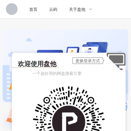
首页
云屿
关于盘他
欢迎使用
盘他
一个超好用的网盘搜索引擎