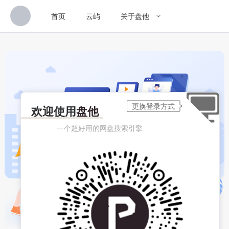
首页
云屿
关于盘他
欢迎使用
盘他
一个超好用的网盘搜索引擎