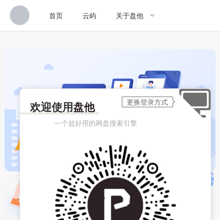
首页
云屿
关于盘他
欢迎使用
盘他
一个超好用的网盘搜索引擎