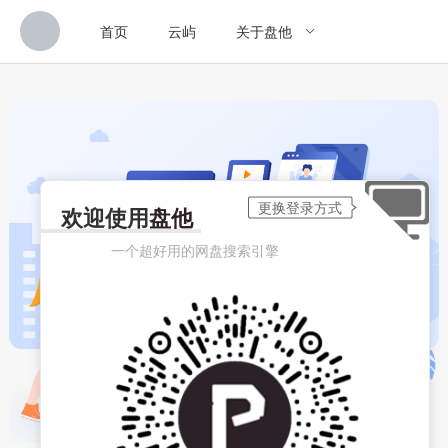
首页
云屿
关于盘他
欢迎使用
盘他
一个超好用的网盘搜索引擎