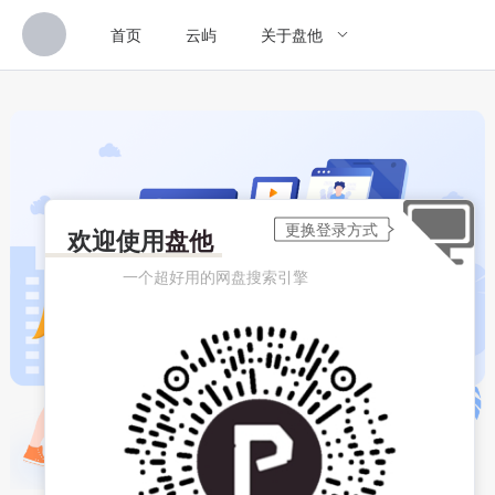
首页
云屿
关于盘他
欢迎使用
盘他
一个超好用的网盘搜索引擎