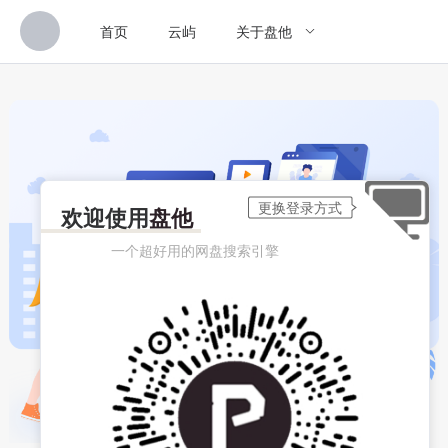
首页
云屿
关于盘他
欢迎使用
盘他
一个超好用的网盘搜索引擎