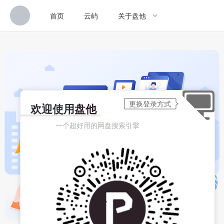
首页
云屿
关于盘他
欢迎使用
盘他
一个超好用的网盘搜索引擎