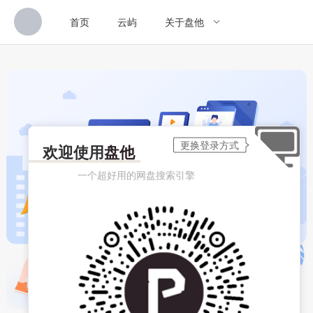
首页
云屿
关于盘他
欢迎使用
盘他
一个超好用的网盘搜索引擎