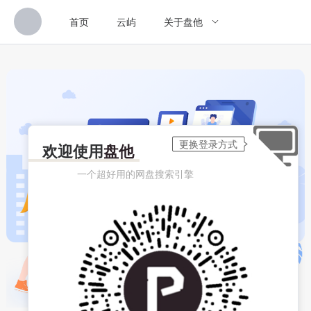
首页
云屿
关于盘他
欢迎使用
盘他
一个超好用的网盘搜索引擎