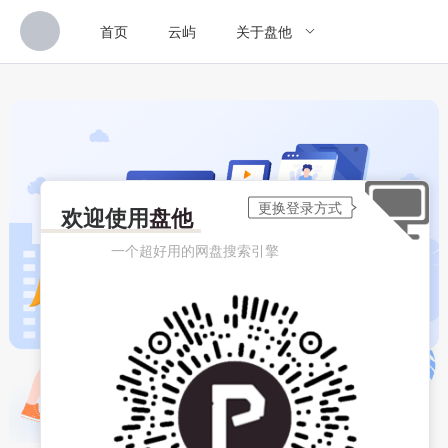
首页
云屿
关于盘他
欢迎使用
盘他
一个超好用的网盘搜索引擎