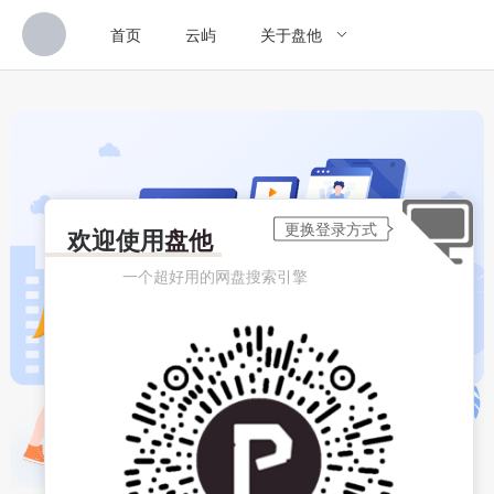
首页
云屿
关于盘他
欢迎使用
盘他
一个超好用的网盘搜索引擎