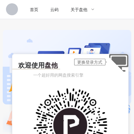
首页
云屿
关于盘他
欢迎使用
盘他
一个超好用的网盘搜索引擎