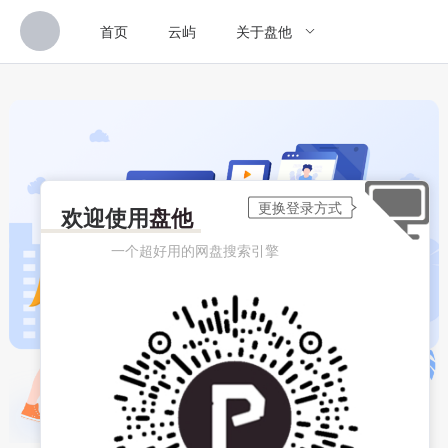
首页
云屿
关于盘他
欢迎使用
盘他
一个超好用的网盘搜索引擎