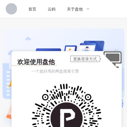
首页
云屿
关于盘他
欢迎使用
盘他
一个超好用的网盘搜索引擎