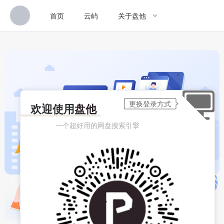
首页
云屿
关于盘他
欢迎使用
盘他
一个超好用的网盘搜索引擎