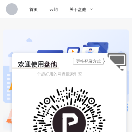
首页
云屿
关于盘他
欢迎使用
盘他
一个超好用的网盘搜索引擎