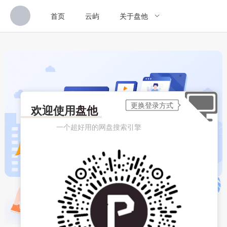
首页
云屿
关于盘他
欢迎使用
盘他
一个超好用的网盘搜索引擎