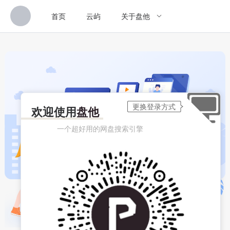
首页
云屿
关于盘他
欢迎使用
盘他
一个超好用的网盘搜索引擎