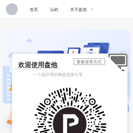
首页
云屿
关于盘他
欢迎使用
盘他
一个超好用的网盘搜索引擎