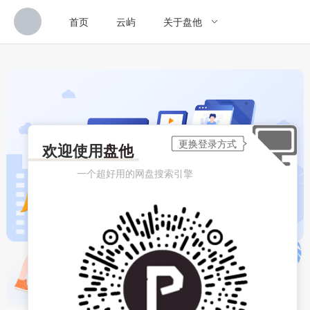
首页
云屿
关于盘他
欢迎使用
盘他
一个超好用的网盘搜索引擎