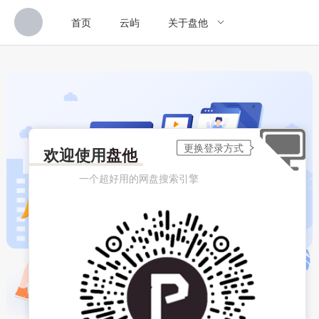
首页
云屿
关于盘他
欢迎使用
盘他
一个超好用的网盘搜索引擎