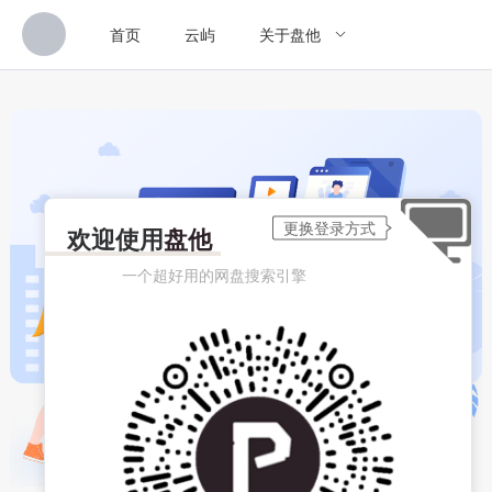
首页
云屿
关于盘他
欢迎使用
盘他
一个超好用的网盘搜索引擎