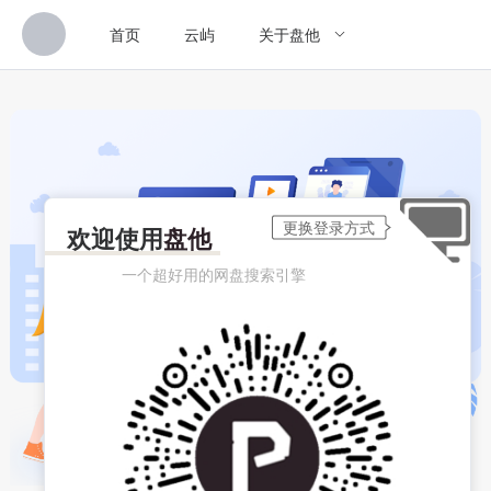
首页
云屿
关于盘他
欢迎使用
盘他
一个超好用的网盘搜索引擎