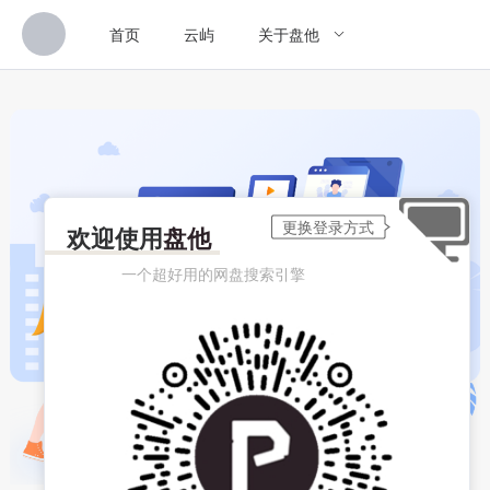
首页
云屿
关于盘他
欢迎使用
盘他
一个超好用的网盘搜索引擎