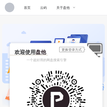
首页
云屿
关于盘他
欢迎使用
盘他
一个超好用的网盘搜索引擎