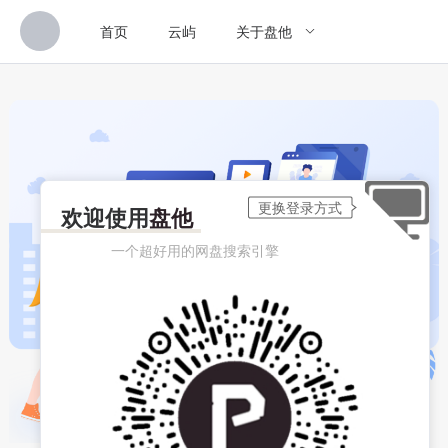
首页
云屿
关于盘他
欢迎使用
盘他
一个超好用的网盘搜索引擎