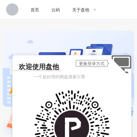
首页
云屿
关于盘他
欢迎使用
盘他
一个超好用的网盘搜索引擎