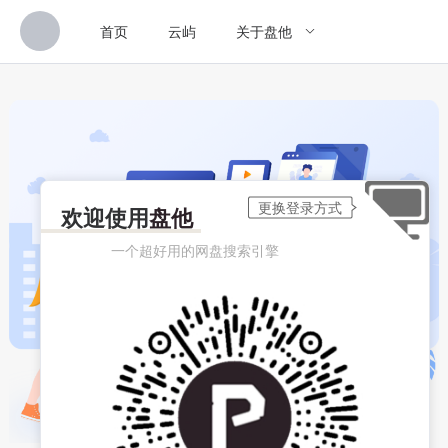
首页
云屿
关于盘他
欢迎使用
盘他
一个超好用的网盘搜索引擎