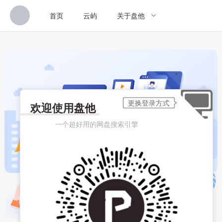
首页
云屿
关于盘他
欢迎使用
盘他
一个超好用的网盘搜索引擎