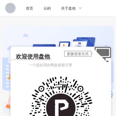
首页
云屿
关于盘他
欢迎使用
盘他
一个超好用的网盘搜索引擎