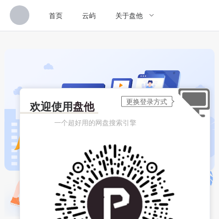
首页
云屿
关于盘他
欢迎使用
盘他
一个超好用的网盘搜索引擎