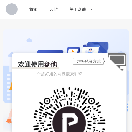
首页
云屿
关于盘他
欢迎使用
盘他
一个超好用的网盘搜索引擎