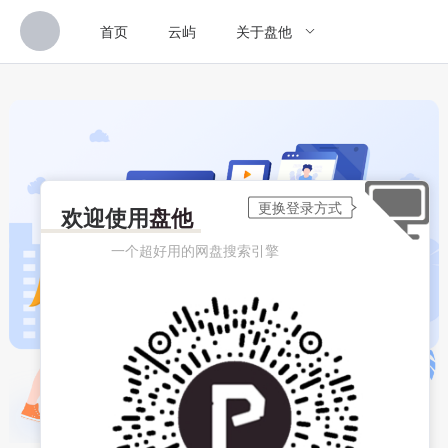
首页
云屿
关于盘他
欢迎使用
盘他
一个超好用的网盘搜索引擎