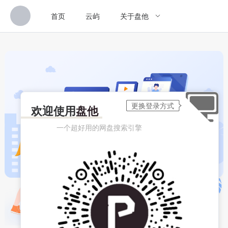
首页
云屿
关于盘他
欢迎使用
盘他
一个超好用的网盘搜索引擎