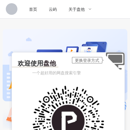
首页
云屿
关于盘他
欢迎使用
盘他
一个超好用的网盘搜索引擎