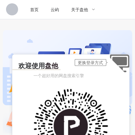
首页
云屿
关于盘他
欢迎使用
盘他
一个超好用的网盘搜索引擎