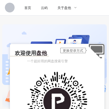
首页
云屿
关于盘他
欢迎使用
盘他
一个超好用的网盘搜索引擎