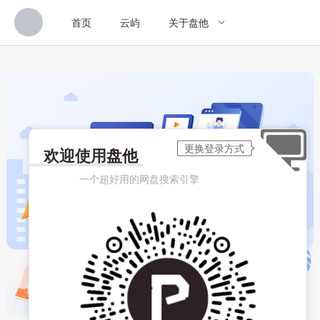
首页
云屿
关于盘他
欢迎使用
盘他
一个超好用的网盘搜索引擎