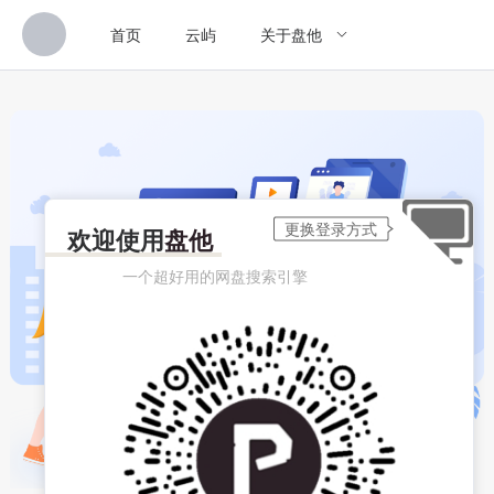
首页
云屿
关于盘他
欢迎使用
盘他
一个超好用的网盘搜索引擎